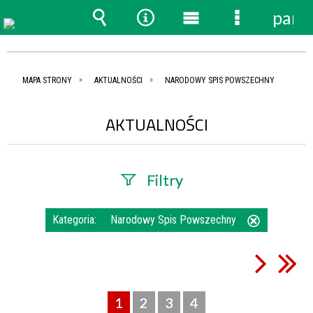
pane
Wyszukiwarka
Narzędzia
Menu
Menu
główne
szczegóło
MAPA STRONY
AKTUALNOŚCI
NARODOWY SPIS POWSZECHNY
AKTUALNOŚCI
Filtry
Szukana fraza
Kategoria:
Narodowy Spis Powszechny
Usuń
ten
filtr
Data
publikacji
1
2
3
4