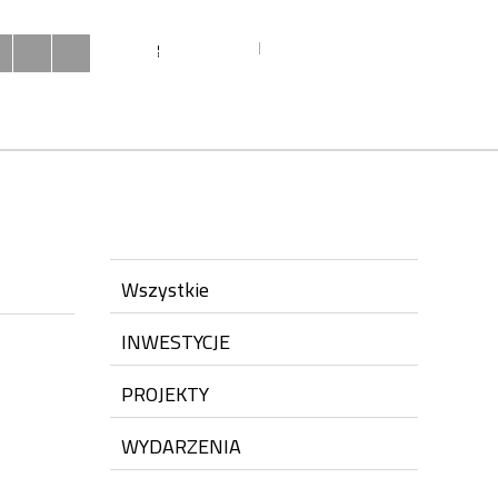
MIESZKAŃCY
URZĄD
INWESTYCJE
Twoja przeglądarka nie obsługuje JavaScript
Wszystkie
INWESTYCJE
PROJEKTY
WYDARZENIA