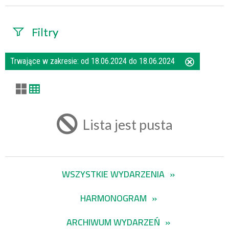
Filtry
Szukana fraza
Trwające w zakresie:
od 18.06.2024 do 18.06.2024
Usuń
ten
filtr
Kategoria
Lista jest pusta
Trwające w
zakresie
WSZYSTKIE WYDARZENIA
—
HARMONOGRAM
Miejsce
ARCHIWUM WYDARZEŃ