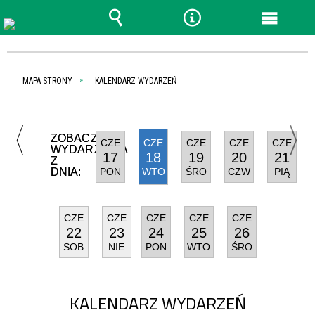
Wyszukiwarka
Narzędzia
Menu
główn
MAPA STRONY
KALENDARZ WYDARZEŃ
ZOBACZ
CZE
CZE
CZE
CZE
CZE
WYDARZENIA
17
18
19
20
21
Z
DNIA:
PON
WTO
ŚRO
CZW
PIĄ
CZE
CZE
CZE
CZE
CZE
22
23
24
25
26
SOB
NIE
PON
WTO
ŚRO
KALENDARZ WYDARZEŃ