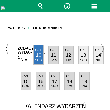
Wyszukiwarka
Narzędzia
Menu
główn
MAPA STRONY
KALENDARZ WYDARZEŃ
ZOBACZ
CZE
CZE
CZE
CZE
CZE
WYDARZENIA
10
11
12
13
14
Z
DNIA:
ŚRO
CZW
PIĄ
SOB
NIE
CZE
CZE
CZE
CZE
CZE
15
16
17
18
19
PON
WTO
ŚRO
CZW
PIĄ
KALENDARZ WYDARZEŃ