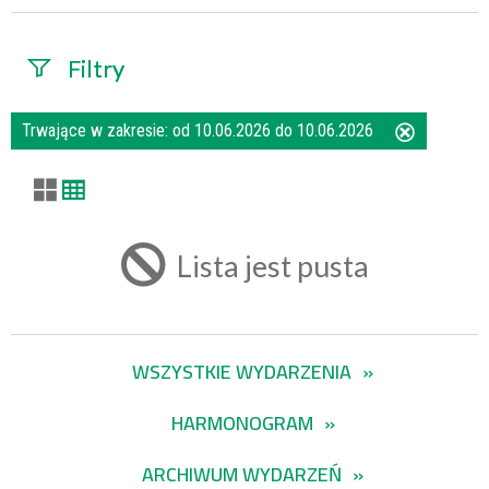
Filtry
Szukana fraza
Trwające w zakresie:
od 10.06.2026 do 10.06.2026
Usuń
ten
filtr
Kategoria
Lista jest pusta
Trwające w
zakresie
WSZYSTKIE WYDARZENIA
—
HARMONOGRAM
Miejsce
ARCHIWUM WYDARZEŃ