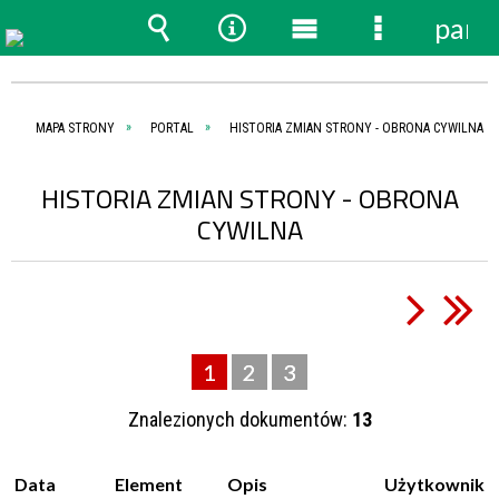
pane
Wyszukiwarka
Narzędzia
Menu
Menu
główne
szczegóło
MAPA STRONY
PORTAL
HISTORIA ZMIAN STRONY - OBRONA CYWILNA
HISTORIA ZMIAN STRONY - OBRONA
CYWILNA
1
2
3
Znalezionych dokumentów:
13
Data
Element
Opis
Użytkownik