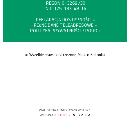
REGON
013269730
NIP
125-133-48-16
DEKLARACJA DOSTĘPNOŚCI »
PEŁNE DANE TELEADRESOWE »
POLITYKA PRYWATNOŚCI / RODO »
© Wszelkie prawa zastrzeżone, Miasto Zielonka
WALIDACJA:
HTML5
+
CSS3
+
WCAG 2.1
WYKONANIE
CONCEPT
INTERMEDIA